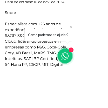
Data de entrada: 10 de nov. de 2024
Sobre
Especialista com +26 anos de 
experiência na implementação de 
Como podemos te ajudar?
S&OP, S&OE, ERP e Soluções 
Cloud, liderando projetos em 
empresas como P&G, Coca-Cola, 
1
Coty, AB Brasil, MARS, TMG  e 
Intelbras. SAP IBP Certified, SAP 
S4 Hana PP, CSCP, MIT, Digital 
Supply Chain Advisor