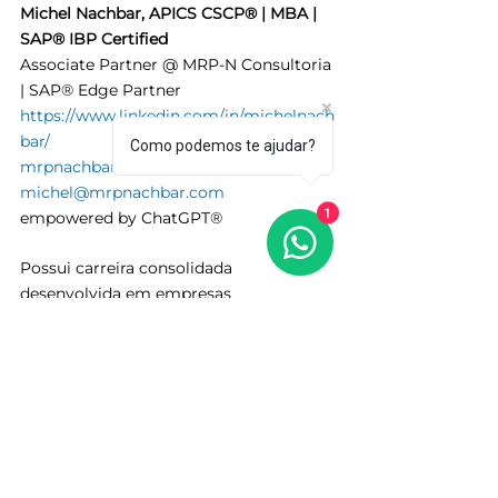
Michel Nachbar, APICS CSCP® | MBA | 
SAP® IBP Certified
Associate Partner @ MRP-N Consultoria 
| SAP® Edge Partner
https://www.linkedin.com/in/michelnach
bar/
Como podemos te ajudar?
mrpnachbar.com
 | 
michel@mrpnachbar.com
1
empowered by ChatGPT®
Possui carreira consolidada 
desenvolvida em empresas 
multinacionais de renome tais como 
Procter & Gamble, Coca-Cola, Barry-
Callebaut, Chr-Hansen e Martin-Brower, 
onde atuou em cargos de liderança 
para gestão de supply chain e 
implementação de tecnologia em 
empresas. 