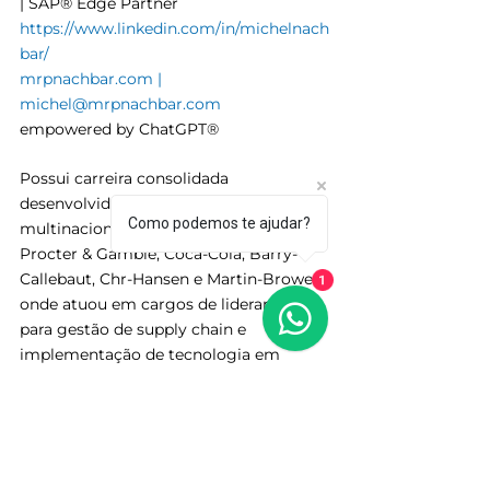
| SAP® Edge Partner
https://www.linkedin.com/in/michelnach
bar/
mrpnachbar.com
 | 
michel@mrpnachbar.com
empowered by ChatGPT®
Possui carreira consolidada 
desenvolvida em empresas 
Como podemos te ajudar?
multinacionais de renome tais como 
Procter & Gamble, Coca-Cola, Barry-
Callebaut, Chr-Hansen e Martin-Brower, 
1
onde atuou em cargos de liderança 
para gestão de supply chain e 
implementação de tecnologia em 
empresas. 
Hoje está a frente da MRP-N 
Consultoria a + 6 anos, empresa 
boutique em desenvolvimento e 