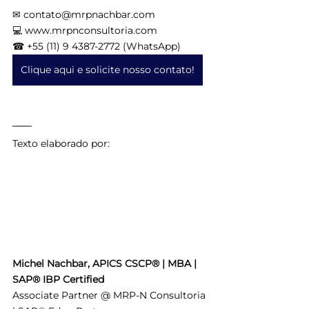
✉ contato@mrpnachbar.com
💻 www.mrpnconsultoria.com
☎ +55 (11) 9 4387-2772 (WhatsApp)
Clique aqui e solicite nosso contato!
Texto elaborado por:
Michel Nachbar, APICS CSCP® | MBA | 
SAP® IBP Certified
Associate Partner @ MRP-N Consultoria 