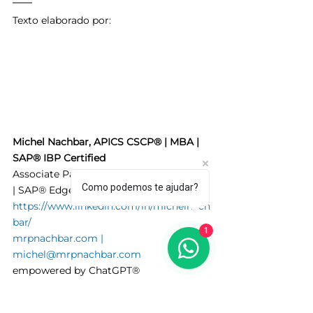
Texto elaborado por:
Michel Nachbar, APICS CSCP® | MBA | 
SAP® IBP Certified
Associate Partner @ MRP-N Consultoria 
Como podemos te ajudar?
| SAP® Edge Partner
https://www.linkedin.com/in/michelnach
bar/
1
mrpnachbar.com
 | 
michel@mrpnachbar.com
empowered by ChatGPT®
Possui carreira consolidada 