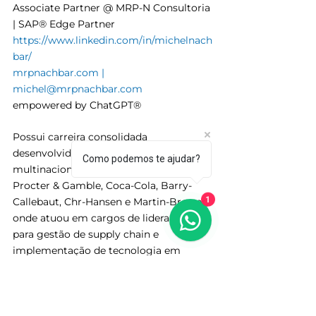
Associate Partner @ MRP-N Consultoria 
| SAP® Edge Partner
https://www.linkedin.com/in/michelnach
bar/
mrpnachbar.com
 | 
michel@mrpnachbar.com
empowered by ChatGPT®
Possui carreira consolidada 
desenvolvida em empresas 
Como podemos te ajudar?
multinacionais de renome tais como 
Procter & Gamble, Coca-Cola, Barry-
1
Callebaut, Chr-Hansen e Martin-Brower, 
onde atuou em cargos de liderança 
para gestão de supply chain e 
implementação de tecnologia em 
empresas. 
Hoje está a frente da MRP-N 
Consultoria a + 6 anos, empresa 