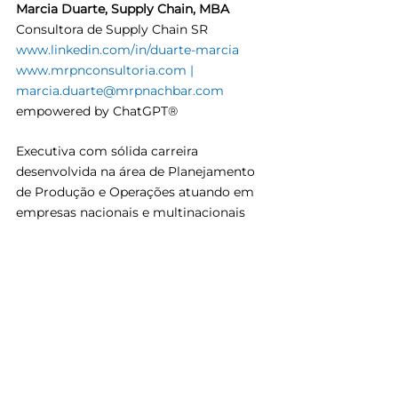
Marcia Duarte, Supply Chain, MBA
Consultora de Supply Chain SR
www.linkedin.com/in/duarte-marcia
www.mrpnconsultoria.com
 | 
marcia.duarte@mrpnachbar.com
empowered by ChatGPT®
Executiva com sólida carreira 
desenvolvida na área de Planejamento 
de Produção e Operações atuando em 
empresas nacionais e multinacionais 
nos segmentos  cosméticos, 
alimentícios, químico farmacêutico, 
higiene e limpeza, aonde atuou em 
cargos de liderança na gestão do 
supply chain e na implantação de 
processos de S&OP e S&OE e sistemas 
de apoio.
Atualmente atuando como Consultora 