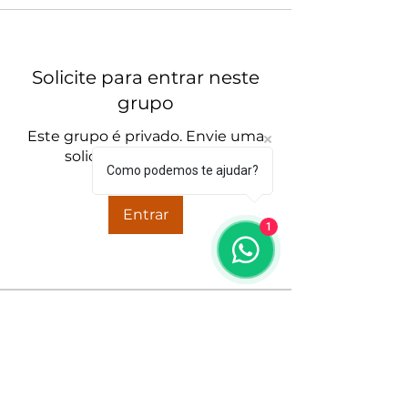
Solicite para entrar neste
grupo
Este grupo é privado. Envie uma
solicitação para entrar.
Como podemos te ajudar?
Entrar
1
Informações
Bem-vindo ao grupo! Você pode
se conectar com outros
membros
...
Leia Mais